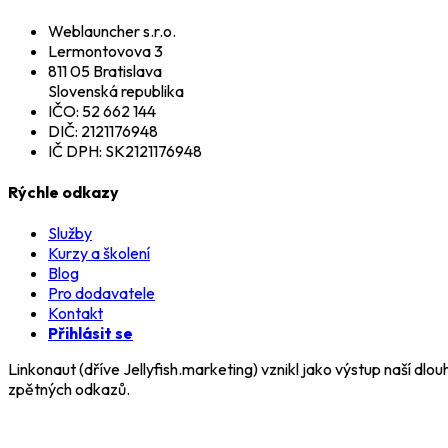
Weblauncher s.r.o.
Lermontovova 3
811 05 Bratislava
Slovenská republika
IČO: 52 662 144
DIČ: 2121176948
IČ DPH: SK2121176948
Rýchle odkazy
Služby
Kurzy a školení
Blog
Pro dodavatele
Kontakt
Přihlásit se
Linkonaut (dříve Jellyfish.marketing) vznikl jako výstup naší 
zpětných odkazů.