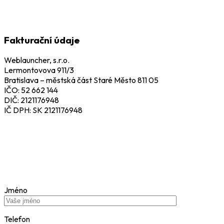
Fakturační údaje
Weblauncher, s.r.o.
Lermontovova 911/3
Bratislava – městská část Staré Město 811 05
IČO: 52 662 144
DIČ: 2121176948
IČ DPH: SK 2121176948
Jméno
Telefon