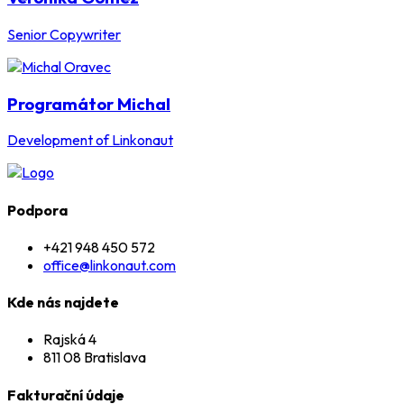
Senior Copywriter
Programátor Michal
Development of Linkonaut
Podpora
+421 948 450 572
office@linkonaut.com
Kde nás najdete
Rajská 4
811 08 Bratislava
Fakturační údaje