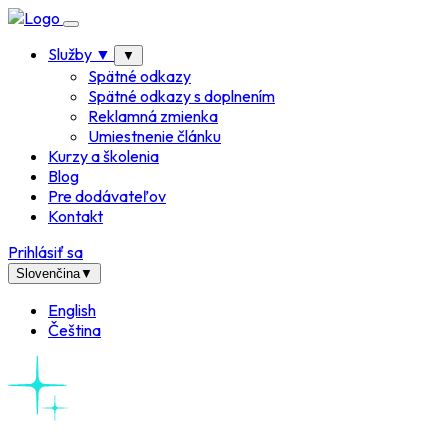
Služby
▼
▼
Spätné odkazy
Spätné odkazy s doplnením
Reklamná zmienka
Umiestnenie článku
Kurzy a školenia
Blog
Pre dodávateľov
Kontakt
Prihlásiť sa
Slovenčina
▼
English
Čeština