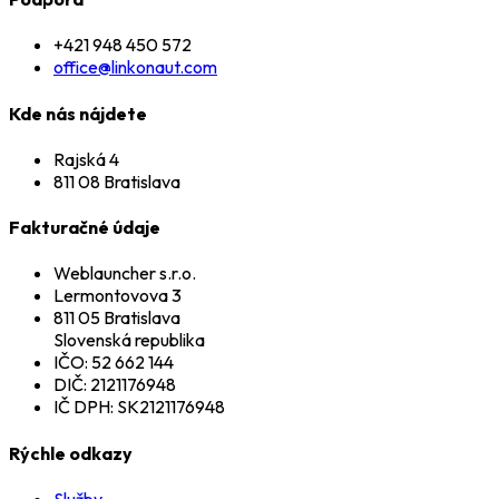
+421 948 450 572
office@linkonaut.com
Kde nás nájdete
Rajská 4
811 08 Bratislava
Fakturačné údaje
Weblauncher s.r.o.
Lermontovova 3
811 05 Bratislava
Slovenská republika
IČO: 52 662 144
DIČ: 2121176948
IČ DPH: SK2121176948
Rýchle odkazy
Služby