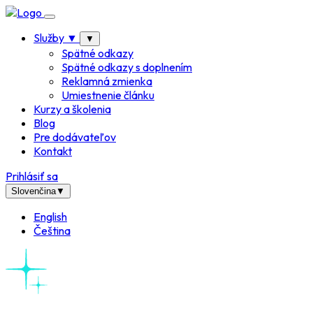
Služby
▼
▼
Spätné odkazy
Spätné odkazy s doplnením
Reklamná zmienka
Umiestnenie článku
Kurzy a školenia
Blog
Pre dodávateľov
Kontakt
Prihlásiť sa
Slovenčina
▼
English
Čeština