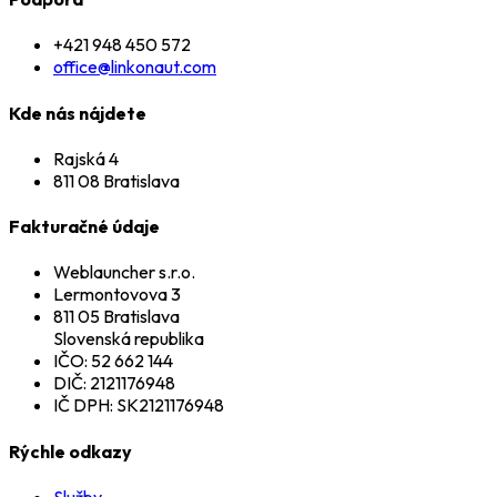
+421 948 450 572
office@linkonaut.com
Kde nás nájdete
Rajská 4
811 08 Bratislava
Fakturačné údaje
Weblauncher s.r.o.
Lermontovova 3
811 05 Bratislava
Slovenská republika
IČO: 52 662 144
DIČ: 2121176948
IČ DPH: SK2121176948
Rýchle odkazy
Služby