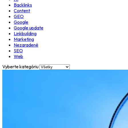
Backlinks
Content
GEO
Google
Google update
Linkbuilding
Marketing
Nezaradené
SEO
Web
Vyberte kategóriu