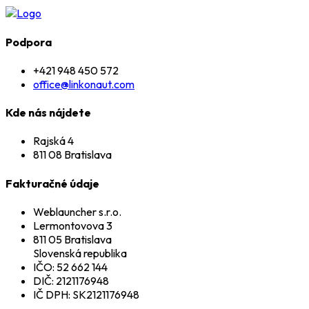
Podpora
+421 948 450 572
office@linkonaut.com
Kde nás nájdete
Rajská 4
811 08 Bratislava
Fakturačné údaje
Weblauncher s.r.o.
Lermontovova 3
811 05 Bratislava
Slovenská republika
IČO: 52 662 144
DIČ: 2121176948
IČ DPH: SK2121176948