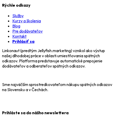
Rýchle odkazy
Služby
Kurzy a školenia
Blog
Pre dodávateľov
Kontakt
Prihlásiť sa
Linkonaut (predtým Jellyfish.marketing) vznikol ako výstup
našej dlhodobej práce v oblasti umiestňovania spätných
odkazov. Platforma predstavuje automatické prepojenie
dodávateľov a odberateľov spätných odkazov.
Sme najväčším sprostredkovateľom nákupu spätných odkazov
na Slovensku a v Čechách.
Prihláste sa do nášho newslettera