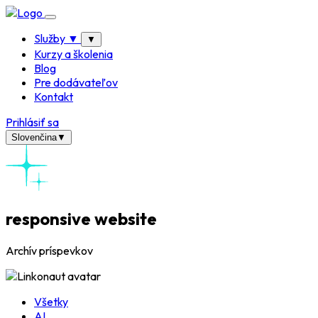
Služby
▼
▼
Kurzy a školenia
Blog
Pre dodávateľov
Kontakt
Prihlásiť sa
Slovenčina
▼
responsive website
Archív príspevkov
Všetky
AI