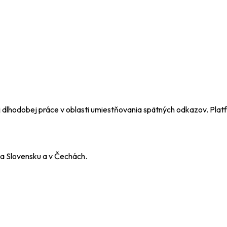
šej dlhodobej práce v oblasti umiestňovania spätných odkazov. Pl
a Slovensku a v Čechách.