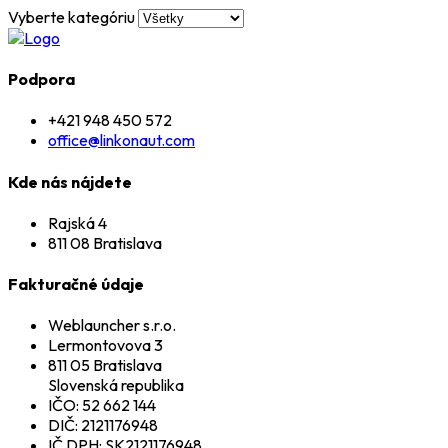
Vyberte kategóriu
Podpora
+421 948 450 572
office@linkonaut.com
Kde nás nájdete
Rajská 4
811 08 Bratislava
Fakturačné údaje
Weblauncher s.r.o.
Lermontovova 3
811 05 Bratislava
Slovenská republika
IČO: 52 662 144
DIČ: 2121176948
IČ DPH: SK2121176948