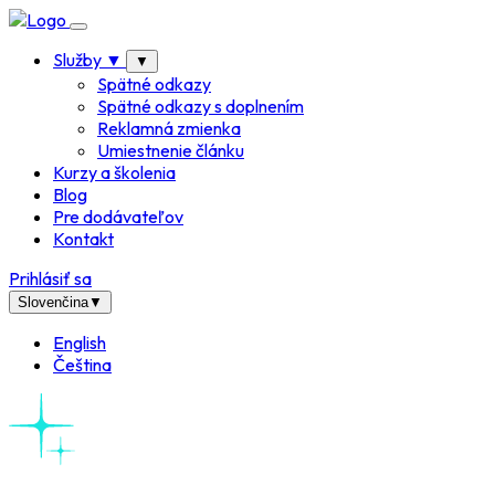
Služby
▼
▼
Spätné odkazy
Spätné odkazy s doplnením
Reklamná zmienka
Umiestnenie článku
Kurzy a školenia
Blog
Pre dodávateľov
Kontakt
Prihlásiť sa
Slovenčina
▼
English
Čeština