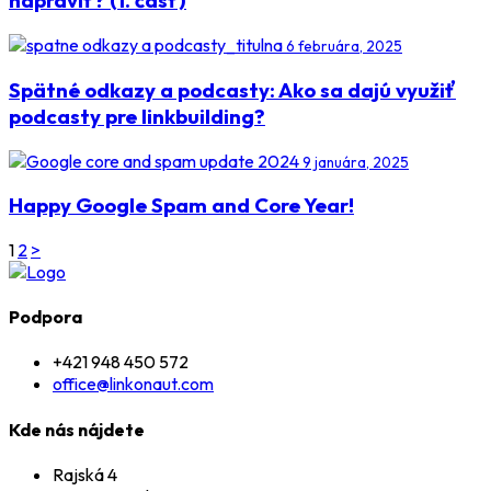
napraviť? (1. časť)
6 februára, 2025
Spätné odkazy a podcasty: Ako sa dajú využiť
podcasty pre linkbuilding?
9 januára, 2025
Happy Google Spam and Core Year!
1
2
>
Podpora
+421 948 450 572
office@linkonaut.com
Kde nás nájdete
Rajská 4