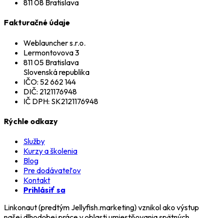
811 08 Bratislava
Fakturačné údaje
Weblauncher s.r.o.
Lermontovova 3
811 05 Bratislava
Slovenská republika
IČO: 52 662 144
DIČ: 2121176948
IČ DPH: SK2121176948
Rýchle odkazy
Služby
Kurzy a školenia
Blog
Pre dodávateľov
Kontakt
Prihlásiť sa
Linkonaut (predtým Jellyfish.marketing) vznikol ako výstup
našej dlhodobej práce v oblasti umiestňovania spätných