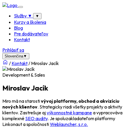
Služby
▼
▼
Kurzy a školenia
Blog
Pre dodávateľov
Kontakt
Prihlásiť sa
Slovenčina
▼
/
Kontakt
/
Miroslav Jacík
Development & Sales
Miroslav Jacík
Miro má na starosti
vývoj platformy, obchod a akvizíciu
nových klientov
. Strategicky riadi všetky projekty a aktivity
klientov. Zastrešuje aj
výkonnostné kampane
a vypracováva
komplexné
SEO audity
. Je spoluzakladateľom platformy
Linkonaut a spoločnosti
Weblauncher, s.r.o.