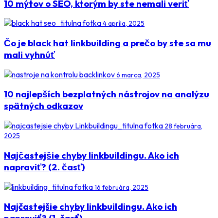
10 mýtov o SEO, ktorým by ste nemali veriť
4 apríla, 2025
Čo je black hat linkbuilding a prečo by ste sa mu
mali vyhnúť
6 marca, 2025
10 najlepších bezplatných nástrojov na analýzu
spätných odkazov
28 februára,
2025
Najčastejšie chyby linkbuildingu. Ako ich
napraviť? (2. časť)
16 februára, 2025
Najčastejšie chyby linkbuildingu. Ako ich